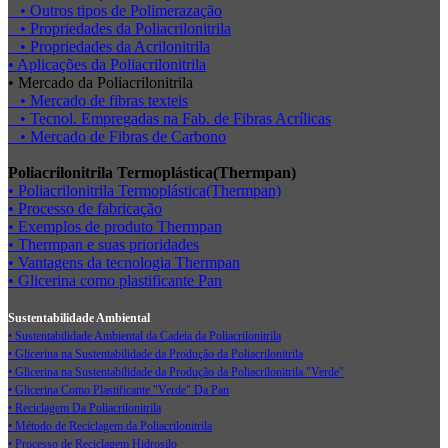
• Outros tipos de Polimerazação
• Propriedades da Poliacrilonitrila
• Propriedades da Acrilonitrila
• Aplicações da Poliacrilonitrila
• Mercado da Poliacrilonitrila
• Mercado de fibras texteis
• Tecnol. Empregadas na Fab. de Fibras Acrílicas
• Mercado de Fibras de Carbono
Poliacrilonitrila Termoplástica(Thermpan)
• Poliacrilonitrila Termoplástica(Thermpan)
• Processo de fabricação
• Exemplos de produto Thermpan
• Thermpan e suas prioridades
• Vantagens da tecnologia Thermpan
• Glicerina como plastificante Pan
Sustentabilidade Ambiental
• Sustentabilidade Ambiental da Cadeia da Poliacrilonitrila
• Glicerina na Sustentabilidade da Produção da Poliacrilonitrila
• Glicerina na Sustentabilidade da Produção da Poliacrilonitrila "Verde"
• Glicerina Como Plastificante "Verde" Da Pan
• Reciclagem Da Poliacrilonitrila
• Método de Reciclagem da Poliacrilonitrila
• Processo de Reciclagem Hidrosilo