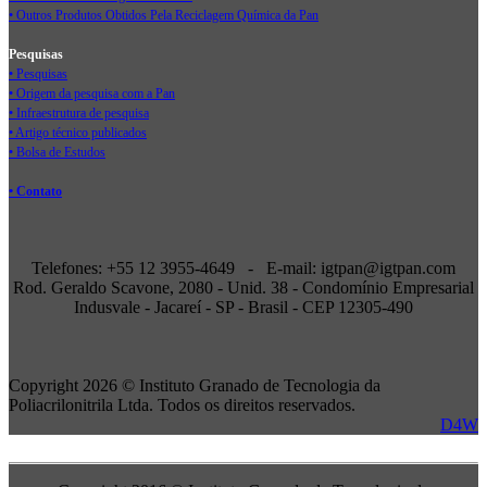
• Outros Produtos Obtidos Pela Reciclagem Química da Pan
Pesquisas
• Pesquisas
• Origem da pesquisa com a Pan
• Infraestrutura de pesquisa
• Artigo técnico publicados
• Bolsa de Estudos
• Contato
Telefones: +55 12 3955-4649 - E-mail: igtpan@igtpan.com
Rod. Geraldo Scavone, 2080 - Unid. 38 - Condomínio Empresarial
Indusvale - Jacareí - SP - Brasil - CEP 12305-490
Copyright 2026 © Instituto Granado de Tecnologia da
Poliacrilonitrila Ltda. Todos os direitos reservados.
D4W