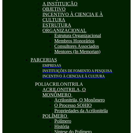
A INSTITUIÇÃO
OBJETIVO
INCENTIVO À CIENCIA E À
CULTURA
ESTRUTURA
ORGANIZACIONAL
Estrutura Organizacional
Membros Honorários
Consultores Associados
Mentores (In Memorian)
PARCERIAS
EMPRESAS
INSTITUIÇÕES DE FOMENTO A PESQUISA
INCENTIVO À CIENCIA E À CULTURA
POLIACRILONITRILA
ACRILONITRILA, O
MONÔMERO
Acrilonitrila, O Monômero
O Processo SOHIO
Propriedades da Acrilonitrila
POLÍMERO
Polímero
História
Síntese do Polímero