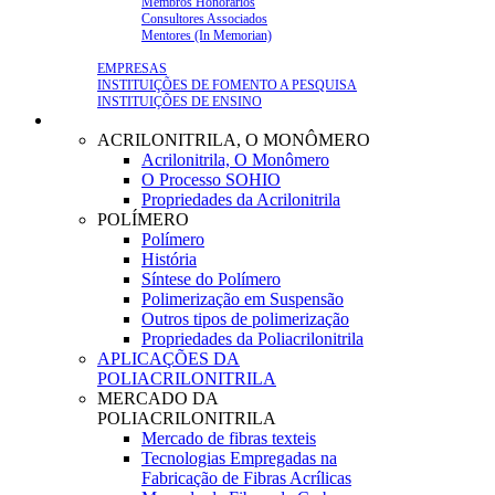
Membros Honorários
Consultores Associados
Mentores (In Memorian)
PARCERIAS
EMPRESAS
INSTITUIÇÕES DE FOMENTO A PESQUISA
INSTITUIÇÕES DE ENSINO
POLIACRILONITRILA
ACRILONITRILA, O MONÔMERO
Acrilonitrila, O Monômero
O Processo SOHIO
Propriedades da Acrilonitrila
POLÍMERO
Polímero
História
Síntese do Polímero
Polimerização em Suspensão
Outros tipos de polimerização
Propriedades da Poliacrilonitrila
APLICAÇÕES DA
POLIACRILONITRILA
MERCADO DA
POLIACRILONITRILA
Mercado de fibras texteis
Tecnologias Empregadas na
Fabricação de Fibras Acrílicas