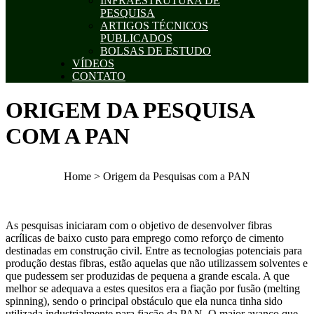
INFRAESTRUTURA DE
PESQUISA
ARTIGOS TÉCNICOS
PUBLICADOS
BOLSAS DE ESTUDO
VÍDEOS
CONTATO
ORIGEM DA PESQUISA
COM A PAN
Home > Origem da Pesquisas com a PAN
As pesquisas iniciaram com o objetivo de desenvolver fibras
acrílicas de baixo custo para emprego como reforço de cimento
destinadas em construção civil. Entre as tecnologias potenciais para
produção destas fibras, estão aquelas que não utilizassem solventes e
que pudessem ser produzidas de pequena a grande escala. A que
melhor se adequava a estes quesitos era a fiação por fusão (melting
spinning), sendo o principal obstáculo que ela nunca tinha sido
utilizada industrialmente para fiação da PAN. O maior avanço que